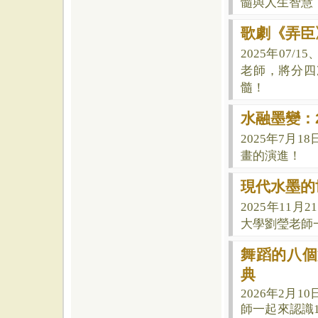
髓與人生智慧
歌劇《弄臣
2025年
07/1
老師，將分四
髓！
水融墨變：
2025年7月18
畫的演進！
現代水墨的
2025年11
大學劉瑩
老師
舞蹈的八個
典
2026年2月
師一起來認識1