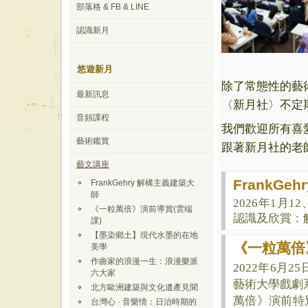
部落格 & FB & LINE
認識新月
悠遊新月
除了常態性的藝
最新訊息
〈新月社〉不定
音頻課程
我們歡迎所有喜
藝術鑑賞
跟著新月社的老
藝文講座
FrankGe
FrankGehry 解構主義建築大
師
2026年1月
《一粒萬倍》演前導賞(雲端
認識及欣賞：解
課)
【墨染鄉土】現代水墨的在地
《一粒萬倍
美學
作曲家的浪漫一生：浪漫樂派
2022年6月
六大家
藝術大學戲劇
北方歐洲建築與文化遺產見聞
萬倍》演前特
台灣心 · 音樂情：日治時期的