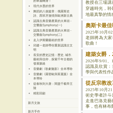
的華麗轉身！
教授在三場講
現代水墨的世界
穿越時光，聆
舞蹈的八個篇章：俄羅斯史
地最真摯的情
詩、西班牙激情與歐洲新古典
認識古典音樂產業的火車頭 -
奧斯卡最佳
交響曲Symphony(一)
認識古典音樂產業的火車頭 -
2025年10
交響曲Symphony(二)
老師將為大家有
走入伊斯蘭藝術的世界
歌曲！
邱建一老師帶你重新認識古文
明
建築女爵．Za
長安的歷史記憶：歷史. 城市.
藝術與信仰．探索千年古都的
2026年9/01
發展脈絡
認識及欣賞：首
音樂劇《歌劇魅影》全本導聆
學與代表性作
音樂劇《羅密歐與茱麗葉》全
本導聆
從反宗教改
從春秋到大唐：閱盡千載帝王
陵
2025年10
精彩回顧
術史學者許斗
走進巴洛克藝
新月文旅
事，也有林布
新月手作