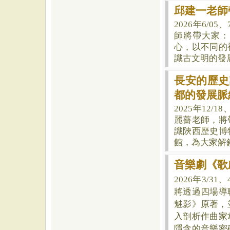
邱建一老師
2026年6/05、
師將帶大家：
心，以不同的
識古文明的發
長安的歷史
都的發展脈
2025年12/1
麗薔老師，將
識
陝西歷史博
館，為大家
解
音樂劇《歌
2026年
3/31
將透過四場導
魅影》原著，
入剖析作曲家
隱含的音樂密