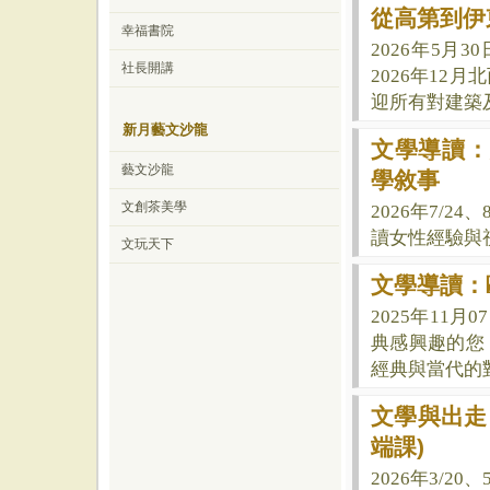
從高第到伊
幸福書院
2026年5月30
社長開講
2026年12
迎所有對建築
新月藝文沙龍
文學導讀：
藝文沙龍
學敘事
文創茶美學
2026年7/2
讀女性經驗與
文玩天下
文學導讀：
2025年11
典感興趣的您
經典與當代的
文學與出走
端課)
2026年3/2