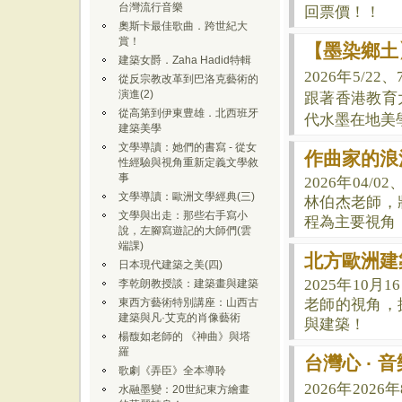
台灣流行音樂
回票價！！
奧斯卡最佳歌曲．跨世紀大
賞！
【墨染鄉土
建築女爵．Zaha Hadid特輯
2026年5/22
從反宗教改革到巴洛克藝術的
演進(2)
跟著香港教育
從高第到伊東豊雄．北西班牙
代水墨在地美
建築美學
文學導讀：她們的書寫 - 從女
作曲家的浪
性經驗與視角重新定義文學敘
事
2026年04/0
文學導讀：歐洲文學經典(三)
林伯杰老師，
文學與出走：那些右手寫小
程為主要視角
說，左腳寫遊記的大師們(雲
端課)
北方歐洲建
日本現代建築之美(四)
2025年10
李乾朗教授談：建築畫與建築
東西方藝術特別講座：山西古
老師的視角，
建築與凡·艾克的肖像藝術
與建築！
楊馥如老師的 《神曲》與塔
羅
台灣心 ·
歌劇《弄臣》全本導聆
2026年
2026
水融墨變：20世紀東方繪畫