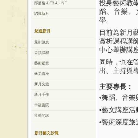
投身藝術教
部落格 & FB & LINE
蹈、音樂、
認識新月
學。
目前為新月
悠遊新月
賞析課程講
最新訊息
中心舉辦講
音頻課程
同時，也在
藝術鑑賞
出、主持與
藝文講座
新月文旅
主要專長：
新月手作
•舞蹈、音樂
幸福書院
•藝文講座活
社長開講
•藝術深度旅
新月藝文沙龍