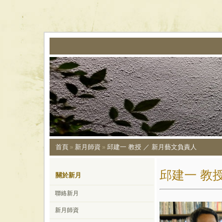
首頁
新月師資
邱建一 教授 ／ 新月藝文負責人
»
»
邱建一 教
關於新月
聯絡新月
新月師資