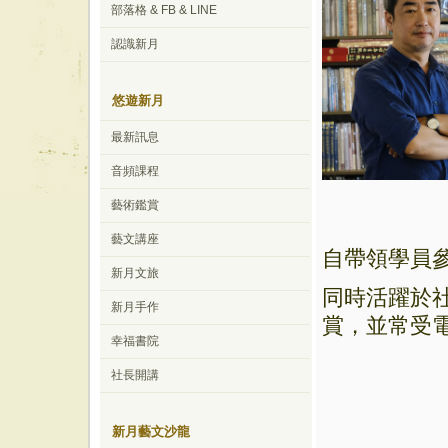
部落格 & FB & LINE
認識新月
悠遊新月
最新訊息
音頻課程
藝術鑑賞
藝文講座
自帶領學員
新月文旅
同時活躍於
新月手作
賞，並常受
幸福書院
社長開講
新月藝文沙龍