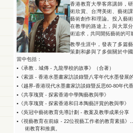
香港教育大學客席講師，
術欣賞、台灣美術、藝術
藝術創作和理論。投入藝
在教學的路途上，與大眾
術追求，共同開拓藝術的可
教學生涯中，發表了多篇
策劃和參與了多個關於中
當中包括：
▪️
《承教．城傳
-
九龍學校的故事》（合著）
▪️
《索源
-
香港水墨畫家訪談錄暨八零年代水墨發展
▪️
《越界
-
香港現代水墨畫家訪談錄暨反思
60-80
年代
▪️
《共享瑰寶
-
探索香港中學陶藝教與學》
▪️
《共享瑰寶
-
探索香港和日本陶藝評賞的教與學》
▪️
《吳冠中藝術教育先導計劃
-
教案及教學成果分享
▪️
《視藝教育在前線
- 22
位視藝工作者的教育素描》
術教育和推廣。