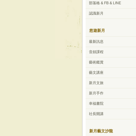
部落格 & FB & LINE
認識新月
悠遊新月
最新訊息
音頻課程
藝術鑑賞
藝文講座
新月文旅
新月手作
幸福書院
社長開講
新月藝文沙龍