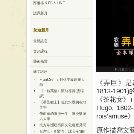
部落格 & FB & LINE
認識新月
悠遊新月
最新訊息
音頻課程
藝術鑑賞
藝文講座
FrankGehry 解構主義建築大
《弄臣》是義大
師
1813-1
《一粒萬倍》演前導賞(雲端
課)
《茶花女》）
【墨染鄉土】現代水墨的在地
Hugo, 1
美學
作曲家的浪漫一生：浪漫樂派
rois’amuse
六大家
北方歐洲建築與文化遺產見聞
原作描寫文藝
台灣心 · 音樂情：日治時期的