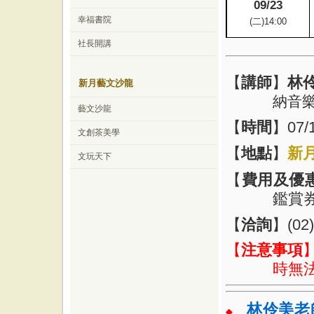
09/23
幸福書院
(
二)14
:00
社長開講
【
講師
】
林
新月藝文沙龍
納音
藝文沙龍
【
時間
】
07/
文創茶美學
【
地點
】
新
文玩天下
【
費用及優
鑑賞
【
洽詢
】
(02
【
注意事項
時無
林伶美老
◆