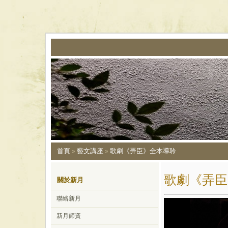
首頁
藝文講座
歌劇《弄臣》全本導聆
»
»
歌劇《弄臣
關於新月
聯絡新月
新月師資