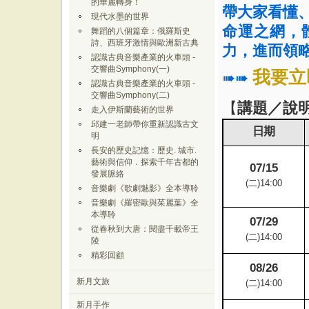
的華麗轉身！
帶大家看懂
現代水墨的世界
命運之網，
舞蹈的八個篇章：俄羅斯史
詩、西班牙激情與歐洲新古典
力，進而
領
認識古典音樂產業的火車頭 -
交響曲Symphony(一)
我要立
➠➠
認識古典音樂產業的火車頭 -
交響曲Symphony(二)
【
講題／說
走入伊斯蘭藝術的世界
邱建一老師帶你重新認識古文
日期
明
長安的歷史記憶：歷史. 城市.
藝術與信仰．探索千年古都的
07/15
發展脈絡
(二
)14:00
音樂劇《歌劇魅影》全本導聆
音樂劇《羅密歐與茱麗葉》全
本導聆
07/29
從春秋到大唐：閱盡千載帝王
(
二)14
:00
陵
精彩回顧
08/26
新月文旅
(
二)14
:00
新月手作