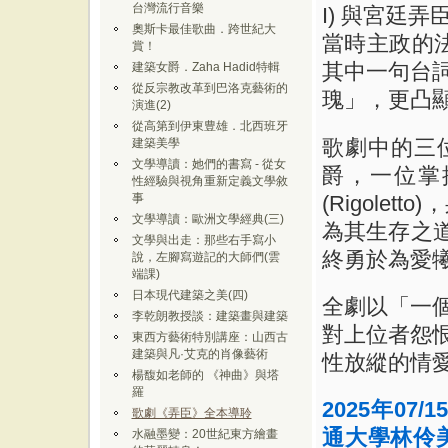
台灣流行音樂
I) 與宮廷
奧斯卡最佳歌曲．跨世紀大
當時主政的法國皇
賞！
其中一句台
建築女爵．Zaha Hadid特輯
從反宗教改革到巴洛克藝術的
瑰」，更凸
演進(2)
從高第到伊東豊雄．北西班牙
歌劇中的三
建築美學
文學導讀：她們的書寫 - 從女
爵，一位掌
性經驗與視角重新定義文學敘
(Rigole
事
文學導讀：歐洲文學經典(三)
為其生存之道
文學與出走：那些右手寫小
終勇於為愛
說，左腳寫遊記的大師們(雲
端課)
日本現代建築之美(四)
全劇以「一
李乾朗教授談：建築畫與建築
對上位者怨
東西方藝術特別講座：山西古
建築與凡·艾克的肖像藝術
性放縱的情
楊馥如老師的 《神曲》與塔
羅
2025
年
07/1
歌劇《弄臣》全本導聆
通大學林伶
水融墨變：20世紀東方繪畫