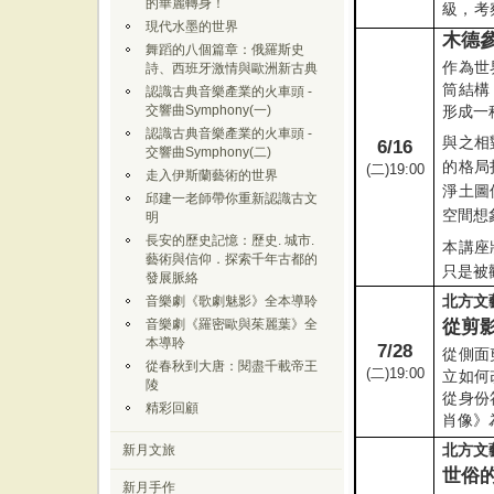
的華麗轉身！
級，考
現代水墨的世界
木德
舞蹈的八個篇章：俄羅斯史
作為世
詩、西班牙激情與歐洲新古典
筒結構
認識古典音樂產業的火車頭 -
形成一
交響曲Symphony(一)
認識古典音樂產業的火車頭 -
與之相
6/16
交響曲Symphony(二)
的格局
(
二
)19:00
走入伊斯蘭藝術的世界
淨土圖
邱建一老師帶你重新認識古文
空間想
明
長安的歷史記憶：歷史. 城市.
本講座
藝術與信仰．探索千年古都的
只是被
發展脈絡
北方文
音樂劇《歌劇魅影》全本導聆
從剪
音樂劇《羅密歐與茱麗葉》全
本導聆
7/28
從側面
從春秋到大唐：閱盡千載帝王
(
二
)19:00
立如何
陵
從身份
精彩回顧
肖像》
北方文
新月文旅
世俗
新月手作