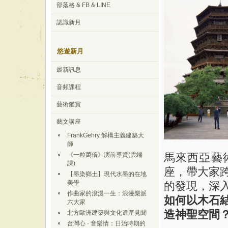
部落格 & FB & LINE
認識新月
悠遊新月
最新訊息
音頻課程
藝術鑑賞
藝文講座
FrankGehry 解構主義建築大
師
《一粒萬倍》演前導賞(雲端
馬來西亞藝
課)
座，帶大家
【墨染鄉土】現代水墨的在地
美學
的發現，深
作曲家的浪漫一生：浪漫樂派
如何以木石
六大家
造神聖空間
北方歐洲建築與文化遺產見聞
台灣心 · 音樂情：日治時期的