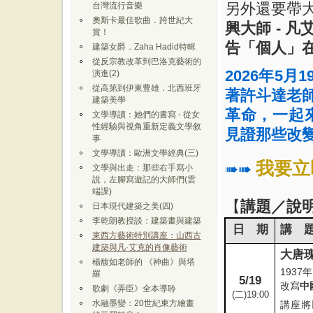
另外還要帶
台灣流行音樂
奧斯卡最佳歌曲．跨世紀大
興大師
-
凡
賞！
告「個人」
建築女爵．Zaha Hadid特輯
從反宗教改革到巴洛克藝術的
2026
年
5
月
1
演進(2)
從高第到伊東豊雄．北西班牙
著許斗達老
建築美學
革命，一起
文學導讀：她們的書寫 - 從女
性經驗與視角重新定義文學敘
見證那些改
事
文學導讀：歐洲文學經典(三)
我要立
➠➠
文學與出走：那些右手寫小
說，左腳寫遊記的大師們(雲
端課)
【
講題／說
日本現代建築之美(四)
李乾朗教授談：建築畫與建築
日 期
講 
東西方藝術特別講座：山西古
建築與凡·艾克的肖像藝術
大唐
楊馥如老師的 《神曲》與塔
1937
年
羅
5/19
改寫
中
歌劇《弄臣》全本導聆
(
二
)19:00
水融墨變：20世紀東方繪畫
講座將