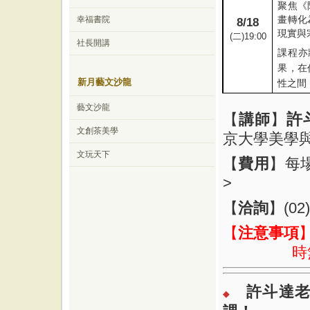
聚焦《
畫轉化
幸福書院
8/18
現實與
(
二
)19:00
社長開講
課程亦
果，在
新月藝文沙龍
性之間
藝文沙龍
許
【
講師
】
文創茶美學
京大學美學
文玩天下
【
費用
】每
>
【
洽詢
】
(02
【
注意事項
時
許斗達
◆