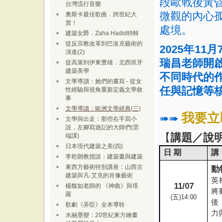
段歐戰後黃
台灣流行音樂
微觀的內心
奧斯卡最佳歌曲．跨世紀大
賞！
處境。
建築女爵．Zaha Hadid特輯
從反宗教改革到巴洛克藝術的
2025
年
11
月
演進(2)
瑞昌老師開
從高第到伊東豊雄．北西班牙
建築美學
不同時代的
文學導讀：她們的書寫 - 從女
任與記憶等
性經驗與視角重新定義文學敘
事
文學導讀：歐洲文學經典(三)
我要立
➠➠
文學與出走：那些右手寫小
說，左腳寫遊記的大師們(雲
【
講題／說
端課)
日本現代建築之美(四)
日 期
講
李乾朗教授談：建築畫與建築
東西方藝術特別講座：山西古
動
建築與凡·艾克的肖像藝術
英
11/07
楊馥如老師的 《神曲》與塔
將
羅
(
五
)14:00
後
歌劇《弄臣》全本導聆
力
水融墨變：20世紀東方繪畫