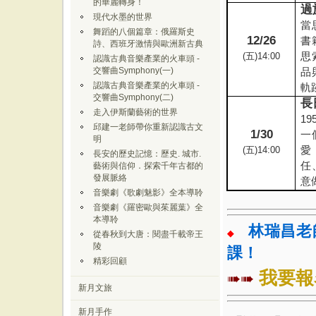
的華麗轉身！
過
現代水墨的世界
當
舞蹈的八個篇章：俄羅斯史
12/26
書
詩、西班牙激情與歐洲新古典
思
(
五
)14:00
認識古典音樂產業的火車頭 -
品
交響曲Symphony(一)
認識古典音樂產業的火車頭 -
軌
交響曲Symphony(二)
長
走入伊斯蘭藝術的世界
19
邱建一老師帶你重新認識古文
1/30
一
明
愛
(
五
)14:00
長安的歷史記憶：歷史. 城市.
任
藝術與信仰．探索千年古都的
發展脈絡
意
音樂劇《歌劇魅影》全本導聆
音樂劇《羅密歐與茱麗葉》全
本導聆
林瑞昌老
◆
從春秋到大唐：閱盡千載帝王
陵
課！
精彩回顧
我要報
➠➠
新月文旅
新月手作