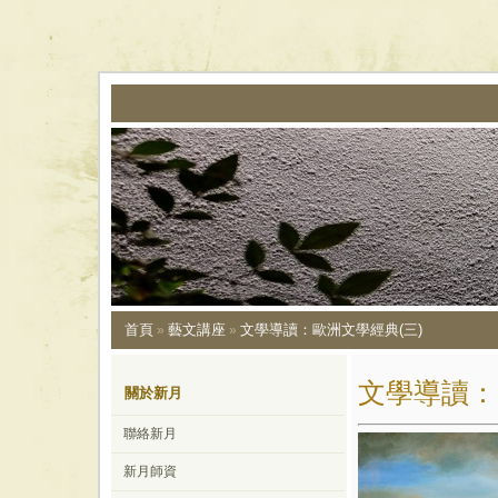
首頁
藝文講座
文學導讀：歐洲文學經典(三)
»
»
文學導讀：
關於新月
聯絡新月
新月師資