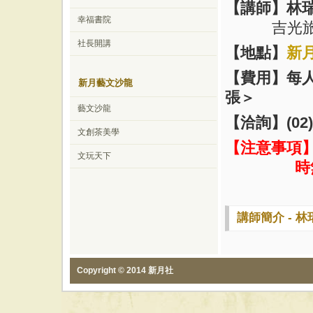
【講師】林
幸福書院
吉光
社長開講
【地點】
新
【費用】每
新月藝文沙龍
張
＞
藝文沙龍
【洽詢】
(02
文創茶美學
【注意事項
文玩天下
時
講師簡介 - 林
Copyright © 2014 新月社