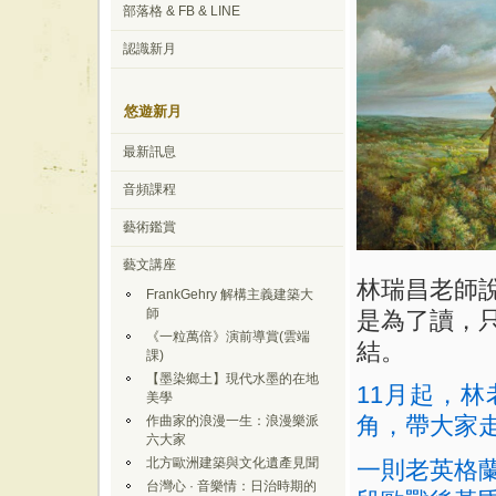
部落格 & FB & LINE
認識新月
悠遊新月
最新訊息
音頻課程
藝術鑑賞
藝文講座
林瑞昌老師
FrankGehry 解構主義建築大
師
是為了讀，
《一粒萬倍》演前導賞(雲端
結。
課)
【墨染鄉土】現代水墨的在地
11
月起，林
美學
角，帶大家
作曲家的浪漫一生：浪漫樂派
六大家
北方歐洲建築與文化遺產見聞
一則老英格
台灣心 · 音樂情：日治時期的