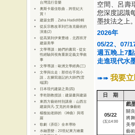
台灣流行音樂
空間、呂壽
奧斯卡最佳歌曲．跨世紀大
您深度認識
賞！
墨技法之上
建築女爵．Zaha Hadid特輯
從反宗教改革到巴洛克藝術的
2026
年
演進(2)
從高第到伊東豊雄．北西班牙
05/22、07
建築美學
文學導讀：她們的書寫 - 從女
週五晚上7點
性經驗與視角重新定義文學敘
走進現代水
事
文學導讀：歐洲文學經典(三)
文學與出走：那些右手寫小
我要立
➠➠
說，左腳寫遊記的大師們(雲
端課)
日本現代建築之美(四)
日 期
李乾朗教授談：建築畫與建築
東西方藝術特別講座：山西古
戲
建築與凡·艾克的肖像藝術
關
楊馥如老師的 《神曲》與塔
05/22
將
羅
(
五
)14:00
美
歌劇《弄臣》全本導聆
藝
水融墨變：20世紀東方繪畫