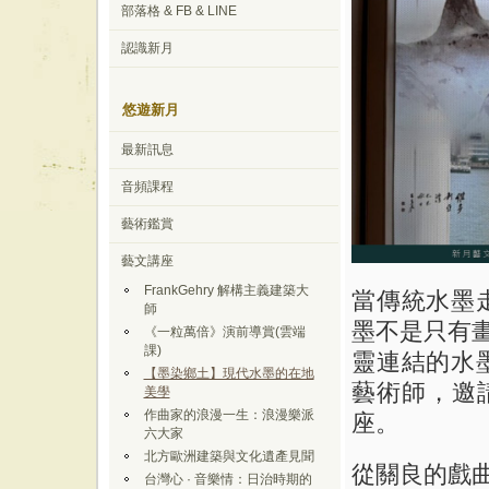
部落格 & FB & LINE
認識新月
悠遊新月
最新訊息
音頻課程
藝術鑑賞
藝文講座
FrankGehry 解構主義建築大
當傳統水墨
師
墨不是只有
《一粒萬倍》演前導賞(雲端
課)
靈連結的水
【墨染鄉土】現代水墨的在地
藝術師，邀
美學
作曲家的浪漫一生：浪漫樂派
座。
六大家
北方歐洲建築與文化遺產見聞
從關良的戲
台灣心 · 音樂情：日治時期的