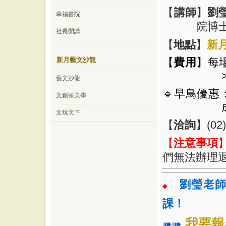
【
講師
】
劉
幸福書院
院博
社長開講
【
地點
】
新
新月藝文沙龍
【
費用
】每場
藝文沙龍
🔹早鳥優惠：
文創茶美學
文玩天下
【
洽詢
】
(02
【
注意事項
們無法辦理
劉瑩老
◆
課！
我要報
➠➠