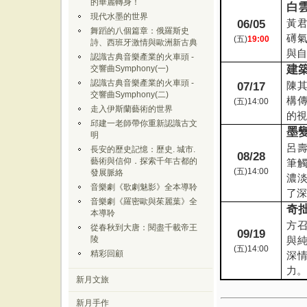
的華麗轉身！
白
現代水墨的世界
黃
06/05
舞蹈的八個篇章：俄羅斯史
礡
(
五
)
19:00
詩、西班牙激情與歐洲新古典
與
認識古典音樂產業的火車頭 -
建
交響曲Symphony(一)
認識古典音樂產業的火車頭 -
陳
07/17
交響曲Symphony(二)
構
(
五
)14:00
走入伊斯蘭藝術的世界
的
邱建一老師帶你重新認識古文
墨
明
呂
長安的歷史記憶：歷史. 城市.
08/28
藝術與信仰．探索千年古都的
筆
(
五
)14:00
發展脈絡
濃
音樂劇《歌劇魅影》全本導聆
了
音樂劇《羅密歐與茱麗葉》全
奇
本導聆
方
從春秋到大唐：閱盡千載帝王
09/19
陵
與
(
五
)14:00
精彩回顧
深
力
新月文旅
新月手作