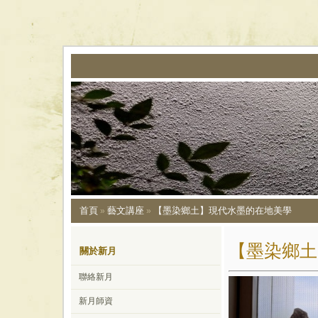
首頁
藝文講座
【墨染鄉土】現代水墨的在地美學
»
»
【墨染鄉土
關於新月
聯絡新月
新月師資